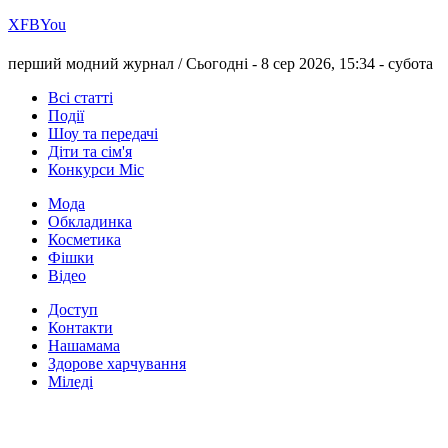
Х
FB
You
перший модний журнал /
Сьогодні - 8 сер 2026, 15:34 -
субота
Всі статті
Події
Шоу та передачі
Діти та сім'я
Конкурси Міс
Мода
Обкладинка
Косметика
Фішки
Відео
Доступ
Контакти
Нашамама
Здорове харчування
Міледі