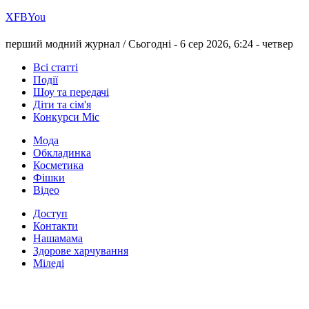
Х
FB
You
перший модний журнал /
Сьогодні - 6 сер 2026, 6:24 -
четвер
Всі статті
Події
Шоу та передачі
Діти та сім'я
Конкурси Міс
Мода
Обкладинка
Косметика
Фішки
Відео
Доступ
Контакти
Нашамама
Здорове харчування
Міледі