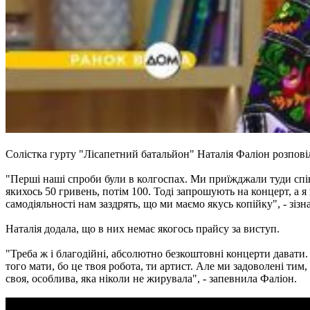
Солістка гурту "Лісапетний батальйон" Наталія Фаліон розпові
"Перші наші спроби були в колгоспах. Ми приїжджали туди співа
якихось 50 гривень, потім 100. Тоді запрошують на концерт, а я
самодіяльності нам заздрять, що ми маємо якусь копійку", - зіз
Наталія додала, що в них немає якогось прайсу за виступ.
"Треба ж і благодійні, абсолютно безкоштовні концерти давати
того мати, бо це твоя робота, ти артист. Але ми задоволені тим
своя, особлива, яка ніколи не жирувала", - запевнила Фаліон.