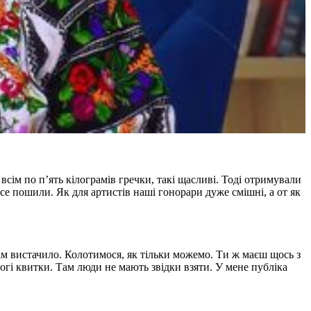
сім по п’ять кілограмів гречки, такі щасливі. Тоді отримували
Все пошили. Як для артистів наші гонорари дуже смішні, а от як
ім вистачило. Колотимося, як тільки можемо. Ти ж маєш щось з
рогі квитки. Там люди не мають звідки взяти. У мене публіка