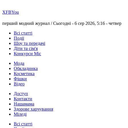
Х
FB
You
перший модний журнал /
Сьогодні - 6 сер 2026, 5:16 -
четвер
Всі статті
Події
Шоу та передачі
Діти та сім'я
Конкурси Міс
Мода
Обкладинка
Косметика
Фішки
Відео
Доступ
Контакти
Нашамама
Здорове харчування
Міледі
Всі статті