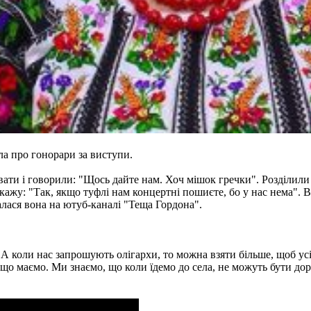
ла про гонорари за виступи.
ти і говорили: "Щось дайте нам. Хоч мішок гречки". Розділили в
 кажу: "Так, якщо туфлі нам концертні пошиєте, бо у нас нема". 
налася вона на ютуб-каналі "Теща Гордона".
. А коли нас запрошують олігархи, то можна взяти більше, щоб ус
, що маємо. Ми знаємо, що коли їдемо до села, не можуть бути до