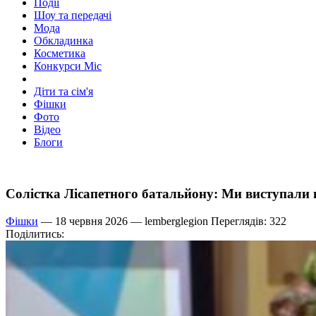
Події
Шоу та передачі
Мода
Обкладинка
Косметика
Конкурси Міс
Діти та сім'я
Фішки
Фото
Відео
Блоги
Солістка Лісапетного батальйону: Ми виступали 
Фішки
— 18 червня 2026 —
lemberglegion
Переглядів: 322
Поділитись: