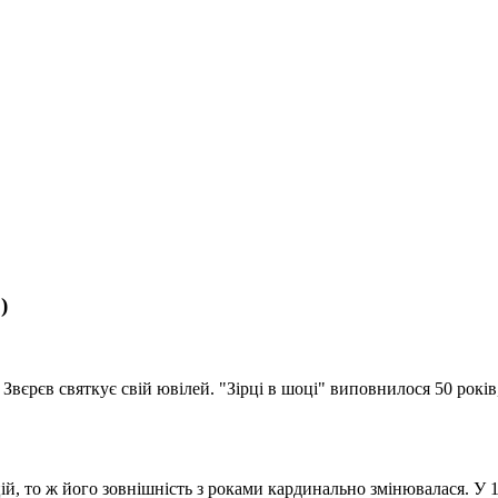
)
 Звєрєв святкує свій ювілей. "Зірці в шоці" виповнилося 50 рокі
й, то ж його зовнішність з роками кардинально змінювалася. У 1