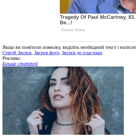
Якщо ви помітили помилку, виділіть необхідний текст і натисніт
Сергій Звєрєв
,
Звєрєв фото
,
Звєрєв до пластики
Реклама:
Більше статтей