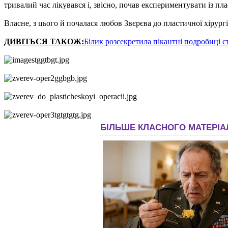
тривалий час лікувався і, звісно, почав експериментувати із пл
Власне, з цього й почалася любов Звєрєва до пластичної хірургії
ДИВІТЬСЯ ТАКОЖ:
Білик розсекретила пікантні подробиці с