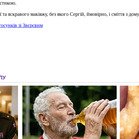
астикою.
 та яскравого макіяжу, без якого Сергій, ймовірно, і сміття з дом
тосунків зі Звєрєвим