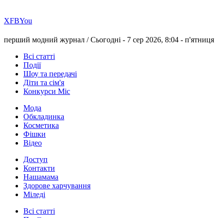
Х
FB
You
перший модний журнал /
Сьогодні - 7 сер 2026, 8:04 -
п'ятниця
Всі статті
Події
Шоу та передачі
Діти та сім'я
Конкурси Міс
Мода
Обкладинка
Косметика
Фішки
Відео
Доступ
Контакти
Нашамама
Здорове харчування
Міледі
Всі статті