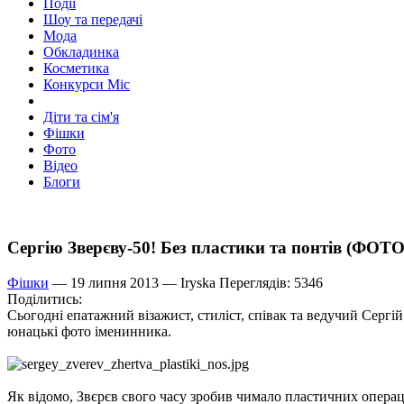
Події
Шоу та передачі
Мода
Обкладинка
Косметика
Конкурси Міс
Діти та сім'я
Фішки
Фото
Відео
Блоги
Сергію Зверєву-50! Без пластики та понтів (ФОТО
Фішки
— 19 липня 2013 —
Iryska
Переглядів: 5346
Поділитись:
Сьогодні епатажний візажист, стиліст, співак та ведучий Сергій
юнацькі фото іменинника.
Як відомо, Звєрєв свого часу зробив чимало пластичних операці