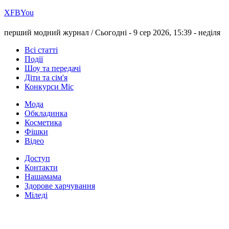
Х
FB
You
перший модний журнал /
Сьогодні - 9 сер 2026, 15:39 -
неділя
Всі статті
Події
Шоу та передачі
Діти та сім'я
Конкурси Міс
Мода
Обкладинка
Косметика
Фішки
Відео
Доступ
Контакти
Нашамама
Здорове харчування
Міледі