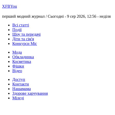
Х
FB
You
перший модний журнал /
Сьогодні - 9 сер 2026, 12:56 -
неділя
Всі статті
Події
Шоу та передачі
Діти та сім'я
Конкурси Міс
Мода
Обкладинка
Косметика
Фішки
Відео
Доступ
Контакти
Нашамама
Здорове харчування
Міледі