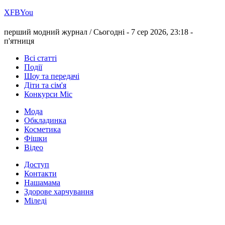
Х
FB
You
перший модний журнал /
Сьогодні - 7 сер 2026, 23:18 -
п'ятниця
Всі статті
Події
Шоу та передачі
Діти та сім'я
Конкурси Міс
Мода
Обкладинка
Косметика
Фішки
Відео
Доступ
Контакти
Нашамама
Здорове харчування
Міледі