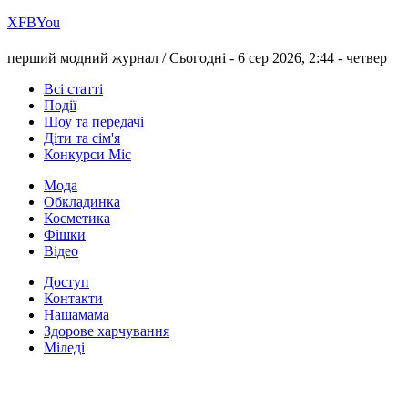
Х
FB
You
перший модний журнал /
Сьогодні - 6 сер 2026, 2:44 -
четвер
Всі статті
Події
Шоу та передачі
Діти та сім'я
Конкурси Міс
Мода
Обкладинка
Косметика
Фішки
Відео
Доступ
Контакти
Нашамама
Здорове харчування
Міледі