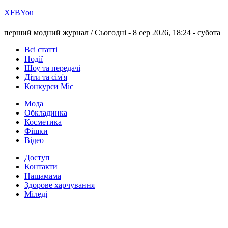
Х
FB
You
перший модний журнал /
Сьогодні - 8 сер 2026, 18:24 -
субота
Всі статті
Події
Шоу та передачі
Діти та сім'я
Конкурси Міс
Мода
Обкладинка
Косметика
Фішки
Відео
Доступ
Контакти
Нашамама
Здорове харчування
Міледі