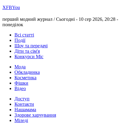
Х
FB
You
перший модний журнал /
Сьогодні - 10 сер 2026, 20:28 -
понеділок
Всі статті
Події
Шоу та передачі
Діти та сім'я
Конкурси Міс
Мода
Обкладинка
Косметика
Фішки
Відео
Доступ
Контакти
Нашамама
Здорове харчування
Міледі