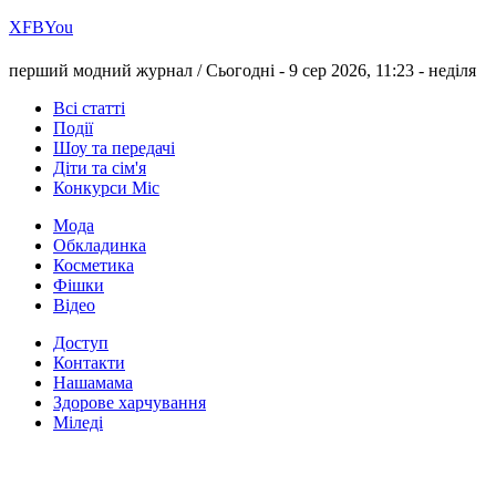
Х
FB
You
перший модний журнал /
Сьогодні - 9 сер 2026, 11:23 -
неділя
Всі статті
Події
Шоу та передачі
Діти та сім'я
Конкурси Міс
Мода
Обкладинка
Косметика
Фішки
Відео
Доступ
Контакти
Нашамама
Здорове харчування
Міледі