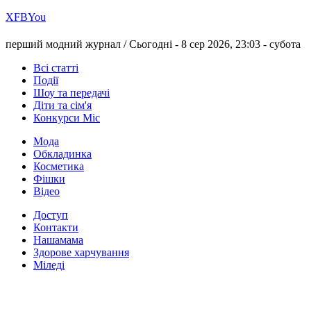
Х
FB
You
перший модний журнал /
Сьогодні - 8 сер 2026, 23:03 -
субота
Всі статті
Події
Шоу та передачі
Діти та сім'я
Конкурси Міс
Мода
Обкладинка
Косметика
Фішки
Відео
Доступ
Контакти
Нашамама
Здорове харчування
Міледі