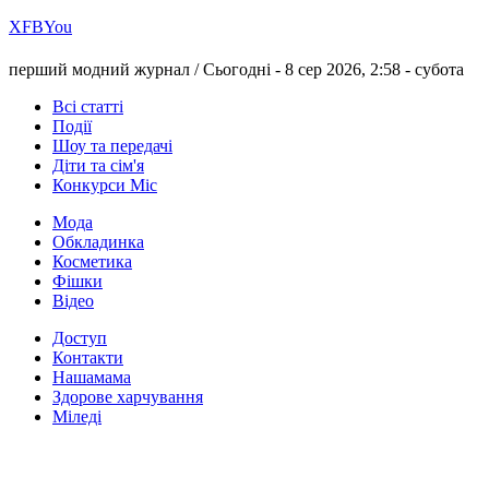
Х
FB
You
перший модний журнал /
Сьогодні - 8 сер 2026, 2:58 -
субота
Всі статті
Події
Шоу та передачі
Діти та сім'я
Конкурси Міс
Мода
Обкладинка
Косметика
Фішки
Відео
Доступ
Контакти
Нашамама
Здорове харчування
Міледі