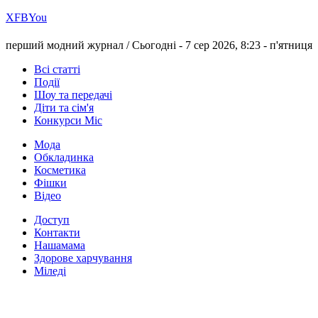
Х
FB
You
перший модний журнал /
Сьогодні - 7 сер 2026, 8:23 -
п'ятниця
Всі статті
Події
Шоу та передачі
Діти та сім'я
Конкурси Міс
Мода
Обкладинка
Косметика
Фішки
Відео
Доступ
Контакти
Нашамама
Здорове харчування
Міледі