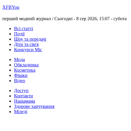
Х
FB
You
перший модний журнал /
Сьогодні - 8 сер 2026, 15:07 -
субота
Всі статті
Події
Шоу та передачі
Діти та сім'я
Конкурси Міс
Мода
Обкладинка
Косметика
Фішки
Відео
Доступ
Контакти
Нашамама
Здорове харчування
Міледі