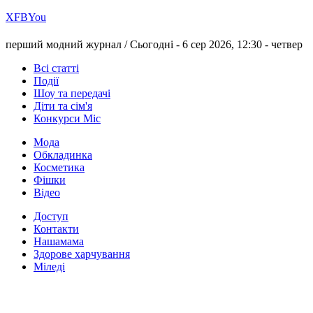
Х
FB
You
перший модний журнал /
Сьогодні - 6 сер 2026, 12:30 -
четвер
Всі статті
Події
Шоу та передачі
Діти та сім'я
Конкурси Міс
Мода
Обкладинка
Косметика
Фішки
Відео
Доступ
Контакти
Нашамама
Здорове харчування
Міледі