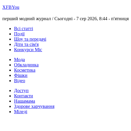
Х
FB
You
перший модний журнал /
Сьогодні - 7 сер 2026, 8:44 -
п'ятниця
Всі статті
Події
Шоу та передачі
Діти та сім'я
Конкурси Міс
Мода
Обкладинка
Косметика
Фішки
Відео
Доступ
Контакти
Нашамама
Здорове харчування
Міледі