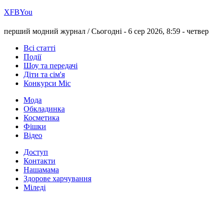
Х
FB
You
перший модний журнал /
Сьогодні - 6 сер 2026, 8:59 -
четвер
Всі статті
Події
Шоу та передачі
Діти та сім'я
Конкурси Міс
Мода
Обкладинка
Косметика
Фішки
Відео
Доступ
Контакти
Нашамама
Здорове харчування
Міледі