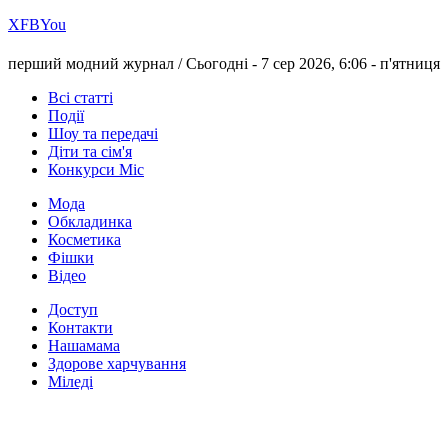
Х
FB
You
перший модний журнал /
Сьогодні - 7 сер 2026, 6:06 -
п'ятниця
Всі статті
Події
Шоу та передачі
Діти та сім'я
Конкурси Міс
Мода
Обкладинка
Косметика
Фішки
Відео
Доступ
Контакти
Нашамама
Здорове харчування
Міледі