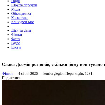
Події
Шоу та передачі
Мода
Обкладинка
Косметика
Конкурси Міс
Діти та сім'я
Фішки
Фото
Відео
Блоги
Слава Дьомін розповів, скільки йому коштувало п
Фішки
— 4 січня 2026 —
lemberglegion
Переглядів: 1281
Поділитись: