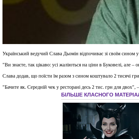
Український ведучий Слава Дьомін відпочиває зі своїм сином у
"Ви знаєте, так цікаво: усі жаліються на ціни в Буковелі, але – о
Слава додав, що поїсти їм разом з сином коштувало 2 тисячі гр
"Бачите як. Середній чек у ресторані десь 2 тис. грн для двох",