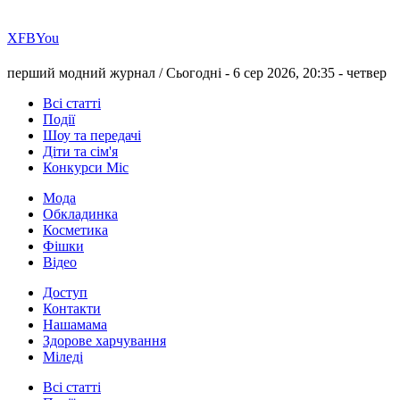
Х
FB
You
перший модний журнал /
Сьогодні - 6 сер 2026, 20:35 -
четвер
Всі статті
Події
Шоу та передачі
Діти та сім'я
Конкурси Міс
Мода
Обкладинка
Косметика
Фішки
Відео
Доступ
Контакти
Нашамама
Здорове харчування
Міледі
Всі статті