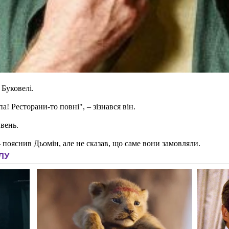
 Буковелі.
па! Ресторани-то повні", – зізнався він.
ивень.
 – пояснив Дьомін, але не сказав, що саме вони замовляли.