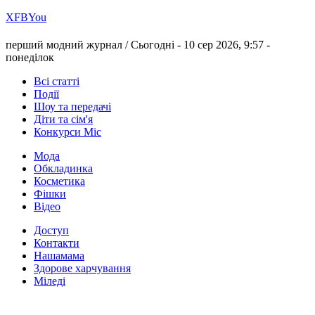
Х
FB
You
перший модний журнал /
Сьогодні - 10 сер 2026, 9:57 -
понеділок
Всі статті
Події
Шоу та передачі
Діти та сім'я
Конкурси Міс
Мода
Обкладинка
Косметика
Фішки
Відео
Доступ
Контакти
Нашамама
Здорове харчування
Міледі