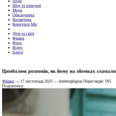
Події
Шоу та передачі
Мода
Обкладинка
Косметика
Конкурси Міс
Діти та сім'я
Фішки
Фото
Відео
Блоги
Цимбалюк розповів, як йому на зйомках зламали 
Фішки
— 17 листопада 2025 —
lemberglegion
Переглядів: 565
Поділитись: