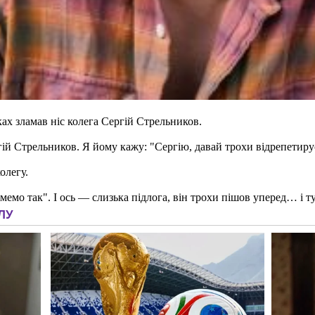
ах зламав ніс колега Сергій Стрельников.
ій Стрельников. Я йому кажу: "Сергію, давай трохи відрепетирує
олегу.
німемо так". І ось — слизька підлога, він трохи пішов уперед… і т