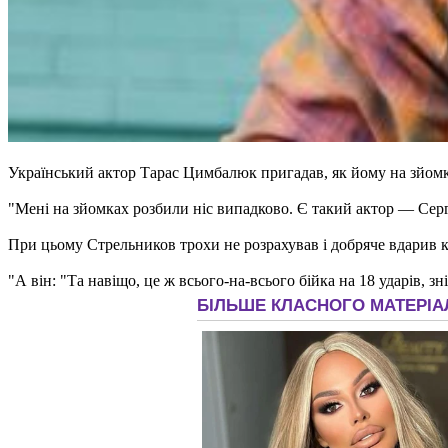
Український актор Тарас Цимбалюк пригадав, як йому на зйомк
"Мені на зйомках розбили ніс випадково. Є такий актор — Серг
При цьому Стрельников трохи не розрахував і добряче вдарив к
"А він: "Та навіщо, це ж всього-на-всього бійка на 18 ударів, з