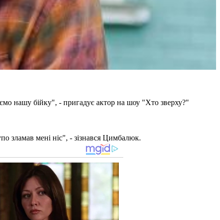
мо нашу бійку", - пригадує актор на шоу "Хто зверху?"
упо зламав мені ніс", - зізнався Цимбалюк.