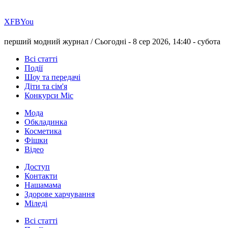
Х
FB
You
перший модний журнал /
Сьогодні - 8 сер 2026, 14:40 -
субота
Всі статті
Події
Шоу та передачі
Діти та сім'я
Конкурси Міс
Мода
Обкладинка
Косметика
Фішки
Відео
Доступ
Контакти
Нашамама
Здорове харчування
Міледі
Всі статті