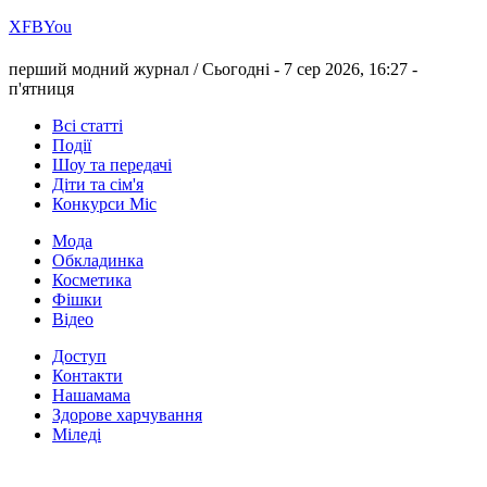
Х
FB
You
перший модний журнал /
Сьогодні - 7 сер 2026, 16:27 -
п'ятниця
Всі статті
Події
Шоу та передачі
Діти та сім'я
Конкурси Міс
Мода
Обкладинка
Косметика
Фішки
Відео
Доступ
Контакти
Нашамама
Здорове харчування
Міледі