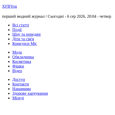
Х
FB
You
перший модний журнал /
Сьогодні - 6 сер 2026, 20:04 -
четвер
Всі статті
Події
Шоу та передачі
Діти та сім'я
Конкурси Міс
Мода
Обкладинка
Косметика
Фішки
Відео
Доступ
Контакти
Нашамама
Здорове харчування
Міледі