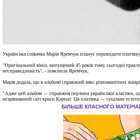
Українська співачка Марія Яремчук планує перевидати платівку
"Оригінальний вініл, випущений 45 років тому, сьогодні прак
несправедливість", - пояснила Яремчук.
Марія додала, що в альбомі справжній мікс різноманітних жанрі
"Адже цей альбом — справжня перлина української класики, один
незрівнянний світ краси Карпат. Ця платівка — суцільне естети