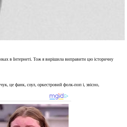
иках в Інтернеті. Тож я вирішила виправити цю історичну
к, це фанк, соул, оркестровий фолк-поп і, звісно,