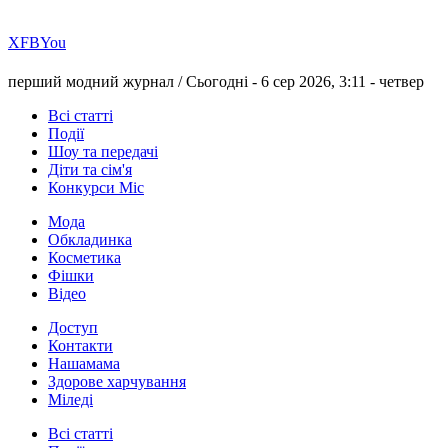
Х
FB
You
перший модний журнал /
Сьогодні - 6 сер 2026, 3:11 -
четвер
Всі статті
Події
Шоу та передачі
Діти та сім'я
Конкурси Міс
Мода
Обкладинка
Косметика
Фішки
Відео
Доступ
Контакти
Нашамама
Здорове харчування
Міледі
Всі статті