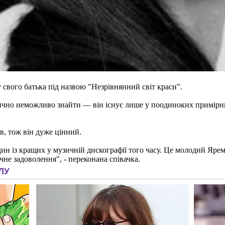
 свого батька під назвою "Незрівнянний світ краси".
тично неможливо знайти — він існує лише у поодиноких примірн
в, тож він дуже цінний.
 із кращих у музичній дискографії того часу. Це молодий Яремчу
чне задоволення", - переконана співачка.