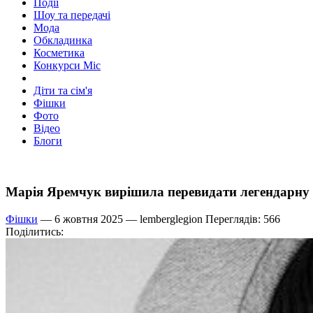
Події
Шоу та передачі
Мода
Обкладинка
Косметика
Конкурси Міс
Діти та сім'я
Фішки
Фото
Відео
Блоги
Марія Яремчук вирішила перевидати легендарну 
Фішки
— 6 жовтня 2025 —
lemberglegion
Переглядів: 566
Поділитись: