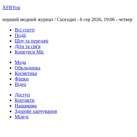
Х
FB
You
перший модний журнал /
Сьогодні - 6 сер 2026, 19:06 -
четвер
Всі статті
Події
Шоу та передачі
Діти та сім'я
Конкурси Міс
Мода
Обкладинка
Косметика
Фішки
Відео
Доступ
Контакти
Нашамама
Здорове харчування
Міледі