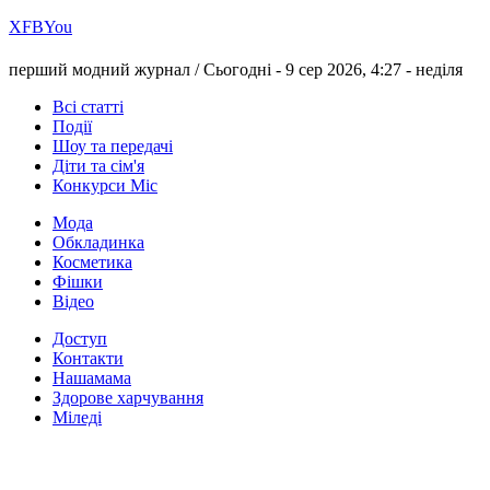
Х
FB
You
перший модний журнал /
Сьогодні - 9 сер 2026, 4:27 -
неділя
Всі статті
Події
Шоу та передачі
Діти та сім'я
Конкурси Міс
Мода
Обкладинка
Косметика
Фішки
Відео
Доступ
Контакти
Нашамама
Здорове харчування
Міледі