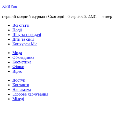
Х
FB
You
перший модний журнал /
Сьогодні - 6 сер 2026, 22:31 -
четвер
Всі статті
Події
Шоу та передачі
Діти та сім'я
Конкурси Міс
Мода
Обкладинка
Косметика
Фішки
Відео
Доступ
Контакти
Нашамама
Здорове харчування
Міледі