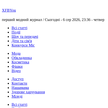
Х
FB
You
перший модний журнал /
Сьогодні - 6 сер 2026, 23:36 -
четвер
Всі статті
Події
Шоу та передачі
Діти та сім'я
Конкурси Міс
Мода
Обкладинка
Косметика
Фішки
Відео
Доступ
Контакти
Нашамама
Здорове харчування
Міледі
Всі статті