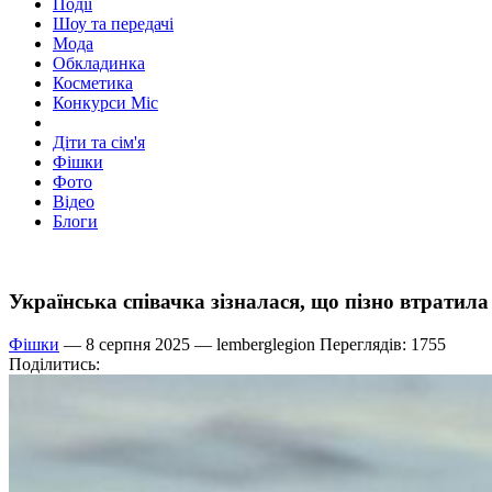
Події
Шоу та передачі
Мода
Обкладинка
Косметика
Конкурси Міс
Діти та сім'я
Фішки
Фото
Відео
Блоги
Українська співачка зізналася, що пізно втратила
Фішки
— 8 серпня 2025 —
lemberglegion
Переглядів: 1755
Поділитись: