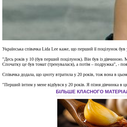
Українська співачка Lida Lee каже, що перший її поцілунок був у
"Десь років у 10 (був перший поцілунок). Він був із дівчиною. 
Спочатку це був томат (тренувалася), а потім – подружка", - п
Співачка додала, що цноту втратила у 20 років, тож вона в цьом
"Перший інтим у мене відбувся у 20 років. Я пізня дівчинка в ц