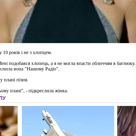
 10 років і не з хлопцем.
Мені подобався хлопець, а я не могла впасти обличчям в багнюку.
ояснила вона "Нашому Радіо".
у плані пізня.
ьому плані", - підкреслила жінка.