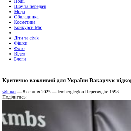
Події
Шоу та передачі
Мода
Обкладинка
Косметика
Конкурси Міс
Діти та сім'я
Фішки
Фото
Відео
Блоги
Критично важливий для України Вакарчук підко
Фішки
— 8 серпня 2025 —
lemberglegion
Переглядів: 1598
Поділитись: