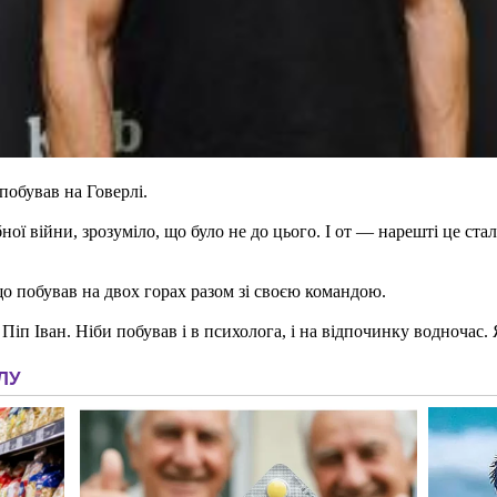
побував на Говерлі.
ої війни, зрозуміло, що було не до цього. І от — нарешті це ста
що побував на двох горах разом зі своєю командою.
Піп Іван. Ніби побував і в психолога, і на відпочинку водночас