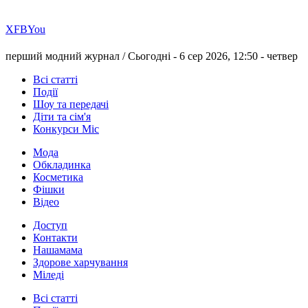
Х
FB
You
перший модний журнал /
Сьогодні - 6 сер 2026, 12:50 -
четвер
Всі статті
Події
Шоу та передачі
Діти та сім'я
Конкурси Міс
Мода
Обкладинка
Косметика
Фішки
Відео
Доступ
Контакти
Нашамама
Здорове харчування
Міледі
Всі статті