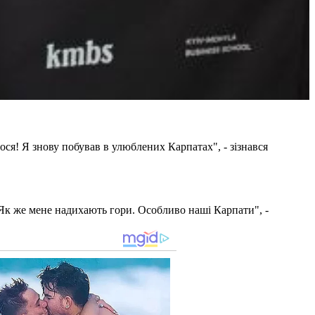
лося! Я знову побував в улюблених Карпатах", - зізнався
. Як же мене надихають гори. Особливо наші Карпати", -