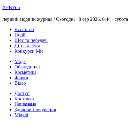
Х
FB
You
перший модний журнал /
Сьогодні - 8 сер 2026, 6:44 -
субота
Всі статті
Події
Шоу та передачі
Діти та сім'я
Конкурси Міс
Мода
Обкладинка
Косметика
Фішки
Відео
Доступ
Контакти
Нашамама
Здорове харчування
Міледі