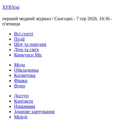
Х
FB
You
перший модний журнал /
Сьогодні - 7 сер 2026, 16:36 -
п'ятниця
Всі статті
Події
Шоу та передачі
Діти та сім'я
Конкурси Міс
Мода
Обкладинка
Косметика
Фішки
Відео
Доступ
Контакти
Нашамама
Здорове харчування
Міледі