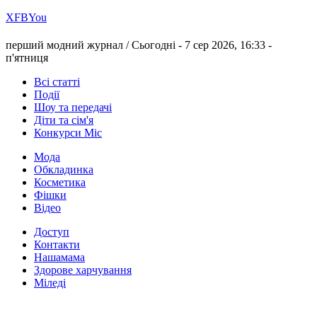
Х
FB
You
перший модний журнал /
Сьогодні - 7 сер 2026, 16:33 -
п'ятниця
Всі статті
Події
Шоу та передачі
Діти та сім'я
Конкурси Міс
Мода
Обкладинка
Косметика
Фішки
Відео
Доступ
Контакти
Нашамама
Здорове харчування
Міледі