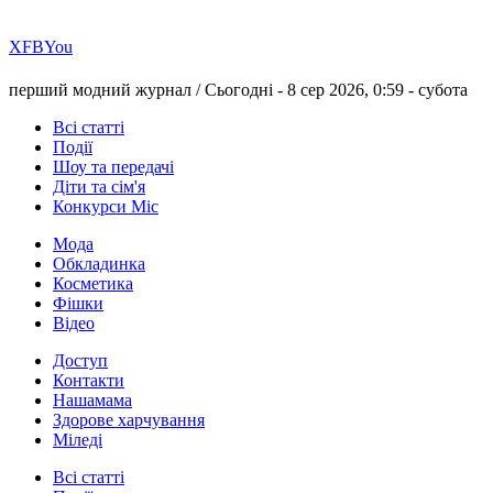
Х
FB
You
перший модний журнал /
Сьогодні - 8 сер 2026, 0:59 -
субота
Всі статті
Події
Шоу та передачі
Діти та сім'я
Конкурси Міс
Мода
Обкладинка
Косметика
Фішки
Відео
Доступ
Контакти
Нашамама
Здорове харчування
Міледі
Всі статті