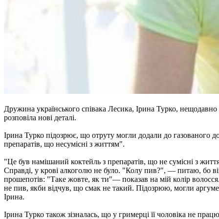
Дружина українського співака Лесика, Ірина Турко, нещодавно 
розповіла нові деталі.
Ірина Турко підозрює, що отруту могли додали до газованого д
препаратів, що несумісні з життям".
"Це був намішаний коктейль з препаратів, що не сумісні з жит
Справді, у крові алкоголю не було. "Колу пив?", — питаю, бо в
прошепотів: "Таке жовте, як ти"— показав на мій колір волосся
не пив, якби відчув, що смак не такий. Підозрюю, могли аргуме
Ірина.
Ірина Турко також зізналась, що у гримерці її чоловіка не прац