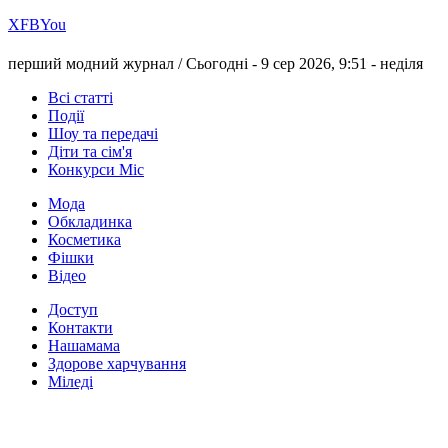
Х
FB
You
перший модний журнал /
Сьогодні - 9 сер 2026, 9:51 -
неділя
Всі статті
Події
Шоу та передачі
Діти та сім'я
Конкурси Міс
Мода
Обкладинка
Косметика
Фішки
Відео
Доступ
Контакти
Нашамама
Здорове харчування
Міледі