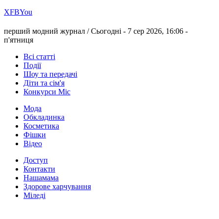
Х
FB
You
перший модний журнал /
Сьогодні - 7 сер 2026, 16:06 -
п'ятниця
Всі статті
Події
Шоу та передачі
Діти та сім'я
Конкурси Міс
Мода
Обкладинка
Косметика
Фішки
Відео
Доступ
Контакти
Нашамама
Здорове харчування
Міледі