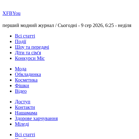
Х
FB
You
перший модний журнал /
Сьогодні - 9 сер 2026, 6:25 -
неділя
Всі статті
Події
Шоу та передачі
Діти та сім'я
Конкурси Міс
Мода
Обкладинка
Косметика
Фішки
Відео
Доступ
Контакти
Нашамама
Здорове харчування
Міледі
Всі статті