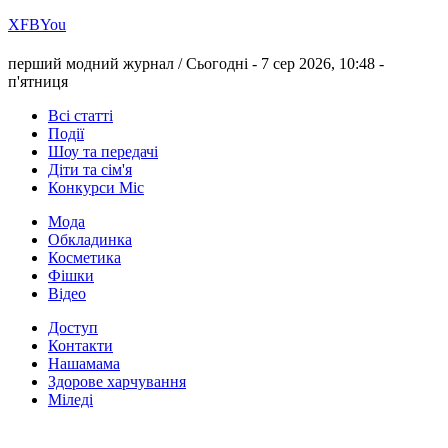
Х
FB
You
перший модний журнал /
Сьогодні - 7 сер 2026, 10:48 -
п'ятниця
Всі статті
Події
Шоу та передачі
Діти та сім'я
Конкурси Міс
Мода
Обкладинка
Косметика
Фішки
Відео
Доступ
Контакти
Нашамама
Здорове харчування
Міледі