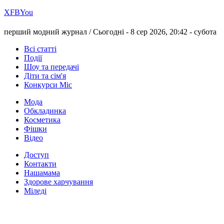
Х
FB
You
перший модний журнал /
Сьогодні - 8 сер 2026, 20:42 -
субота
Всі статті
Події
Шоу та передачі
Діти та сім'я
Конкурси Міс
Мода
Обкладинка
Косметика
Фішки
Відео
Доступ
Контакти
Нашамама
Здорове харчування
Міледі