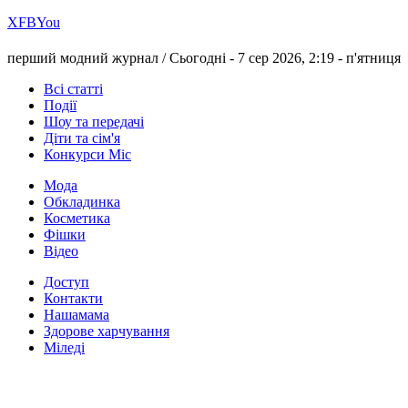
Х
FB
You
перший модний журнал /
Сьогодні - 7 сер 2026, 2:19 -
п'ятниця
Всі статті
Події
Шоу та передачі
Діти та сім'я
Конкурси Міс
Мода
Обкладинка
Косметика
Фішки
Відео
Доступ
Контакти
Нашамама
Здорове харчування
Міледі