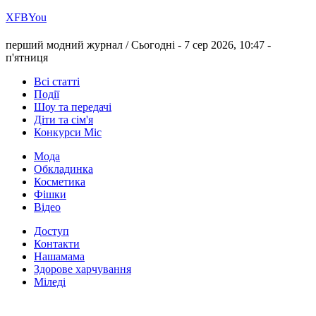
Х
FB
You
перший модний журнал /
Сьогодні - 7 сер 2026, 10:47 -
п'ятниця
Всі статті
Події
Шоу та передачі
Діти та сім'я
Конкурси Міс
Мода
Обкладинка
Косметика
Фішки
Відео
Доступ
Контакти
Нашамама
Здорове харчування
Міледі