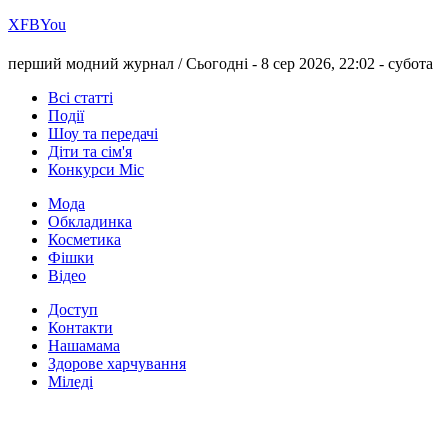
Х
FB
You
перший модний журнал /
Сьогодні - 8 сер 2026, 22:02 -
субота
Всі статті
Події
Шоу та передачі
Діти та сім'я
Конкурси Міс
Мода
Обкладинка
Косметика
Фішки
Відео
Доступ
Контакти
Нашамама
Здорове харчування
Міледі