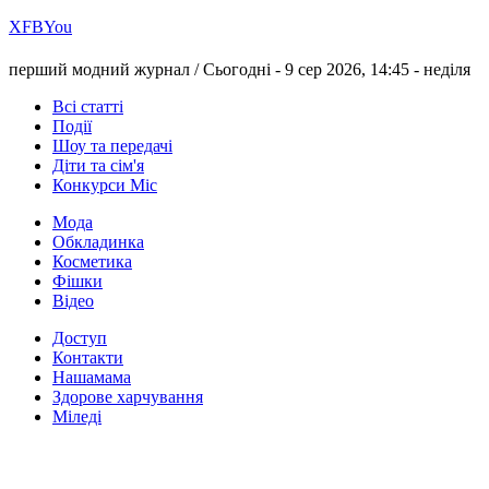
Х
FB
You
перший модний журнал /
Сьогодні - 9 сер 2026, 14:45 -
неділя
Всі статті
Події
Шоу та передачі
Діти та сім'я
Конкурси Міс
Мода
Обкладинка
Косметика
Фішки
Відео
Доступ
Контакти
Нашамама
Здорове харчування
Міледі