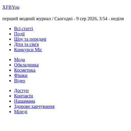
Х
FB
You
перший модний журнал /
Сьогодні - 9 сер 2026, 3:54 -
неділя
Всі статті
Події
Шоу та передачі
Діти та сім'я
Конкурси Міс
Мода
Обкладинка
Косметика
Фішки
Відео
Доступ
Контакти
Нашамама
Здорове харчування
Міледі