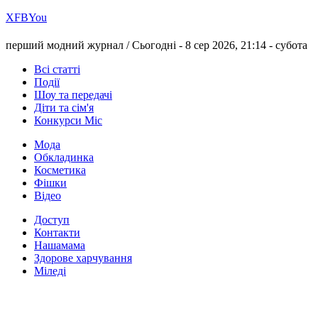
Х
FB
You
перший модний журнал /
Сьогодні - 8 сер 2026, 21:14 -
субота
Всі статті
Події
Шоу та передачі
Діти та сім'я
Конкурси Міс
Мода
Обкладинка
Косметика
Фішки
Відео
Доступ
Контакти
Нашамама
Здорове харчування
Міледі