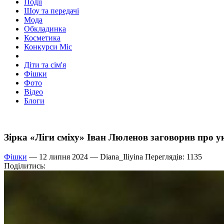
Події
Шоу та передачі
Мода
Обкладинка
Косметика
Конкурси Міс
Діти та сім'я
Фішки
Фото
Відео
Блоги
Зірка «Ліги сміху» Іван Люленов заговорив про у
Фішки
— 12 липня 2024 —
Diana_Iliyina
Переглядів: 1135
Поділитись: