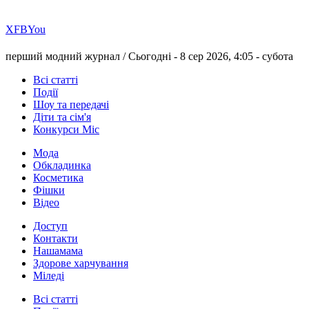
Х
FB
You
перший модний журнал /
Сьогодні - 8 сер 2026, 4:05 -
субота
Всі статті
Події
Шоу та передачі
Діти та сім'я
Конкурси Міс
Мода
Обкладинка
Косметика
Фішки
Відео
Доступ
Контакти
Нашамама
Здорове харчування
Міледі
Всі статті