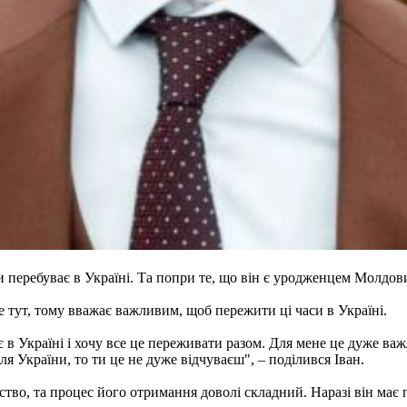
 перебуває в Україні. Та попри те, що він є уродженцем Молдови
е тут, тому вважає важливим, щоб пережити ці часи в Україні.
 в Україні і хочу все це переживати разом. Для мене це дуже ва
я України, то ти це не дуже відчуваєш", – поділився Іван.
тво, та процес його отримання доволі складний. Наразі він має