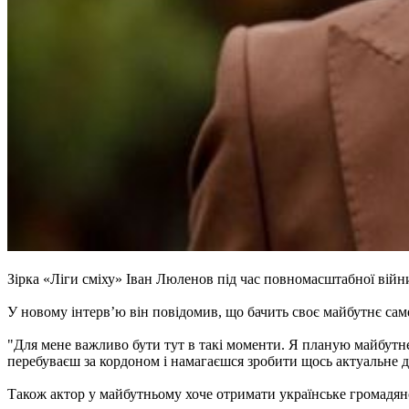
Зірка «Ліги сміху» Іван Люленов під час повномасштабної війни
У новому інтервʼю він повідомив, що бачить своє майбутнє сам
"Для мене важливо бути тут в такі моменти. Я планую майбутнє
перебуваєш за кордоном і намагаєшся зробити щось актуальне дл
Також актор у майбутньому хоче отримати українське громадянс