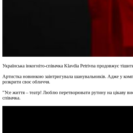
Українська інкогніто-співачка Klavdia Petrivna продовжує тіши
Артистка новинкою заінтригувала шанувальників. Адже у компо
розкрити своє обличчя.
"Усе життя – театр! Люблю перетворювати рутину на цікаву вис
співачка.