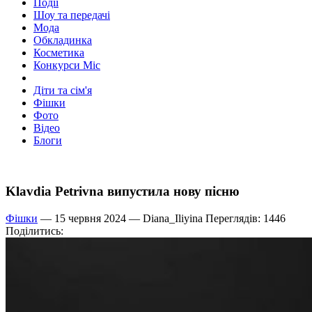
Події
Шоу та передачі
Мода
Обкладинка
Косметика
Конкурси Міс
Діти та сім'я
Фішки
Фото
Відео
Блоги
Klavdia Petrivna випустила нову пісню
Фішки
— 15 червня 2024 —
Diana_Iliyina
Переглядів: 1446
Поділитись: