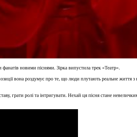
ти фанатів новими піснями. Зірка випустила трек «Театр».
зиції вона роздумує про те, що люди плутають реальне життя з 
таву, грати ролі та інтригувати. Нехай ця пісня стане невеличк