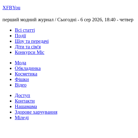
Х
FB
You
перший модний журнал /
Сьогодні - 6 сер 2026, 18:40 -
четвер
Всі статті
Події
Шоу та передачі
Діти та сім'я
Конкурси Міс
Мода
Обкладинка
Косметика
Фішки
Відео
Доступ
Контакти
Нашамама
Здорове харчування
Міледі