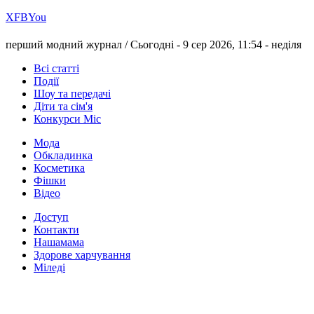
Х
FB
You
перший модний журнал /
Сьогодні - 9 сер 2026, 11:54 -
неділя
Всі статті
Події
Шоу та передачі
Діти та сім'я
Конкурси Міс
Мода
Обкладинка
Косметика
Фішки
Відео
Доступ
Контакти
Нашамама
Здорове харчування
Міледі