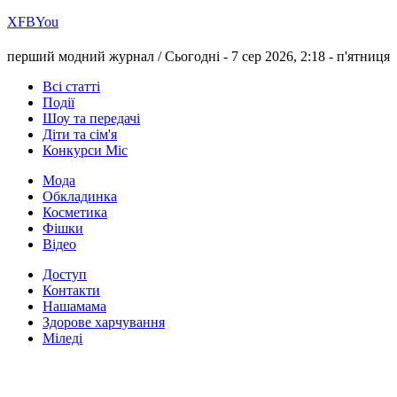
Х
FB
You
перший модний журнал /
Сьогодні - 7 сер 2026, 2:18 -
п'ятниця
Всі статті
Події
Шоу та передачі
Діти та сім'я
Конкурси Міс
Мода
Обкладинка
Косметика
Фішки
Відео
Доступ
Контакти
Нашамама
Здорове харчування
Міледі